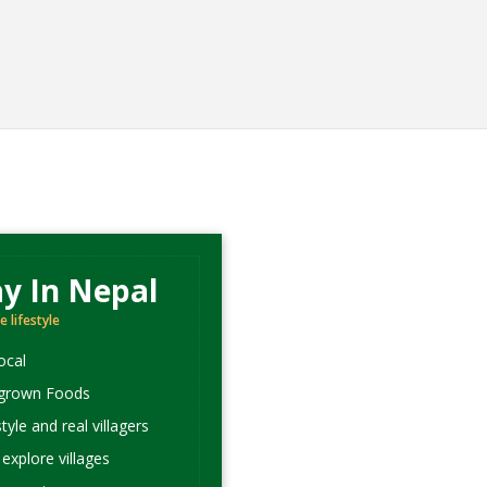
y In Nepal
e lifestyle
ocal
grown Foods
style and real villagers
explore villages