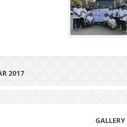
AR 2017
Si
GALLERY
Siru
abo