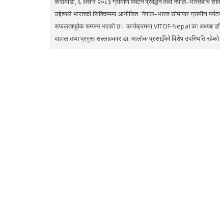
काठमाडौं, ६ असार २०८३ ग्रामीण पर्यटन प्रवर्द्धन तथा नेपाल–भारतबीच सीम
उद्देश्यले भारतको सिक्किममा आयोजित “नेपाल–भारत सीमापार ग्रामीण पर्
सफलतापूर्वक सम्पन्न भएको छ। कार्यक्रममा VITOF-Nepal का अध्यक्ष हर
दाहाल तथा प्रमुख सल्लाहकार डा. आलोक प्रसाईँको विशेष उपस्थिति रहेको 