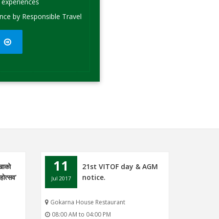
 experiences
nce by Responsible Travel
11
रखाको
21st VITOF day & AGM
होत्सव’
notice.
Jul 2017
Gokarna House Restaurant
08:00 AM to 04:00 PM