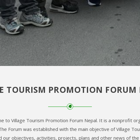
E TOURISM PROMOTION FORUM N
 to Village Tourism Promotion Forum Nepal. It is a nonprofit org
he Forum was established with the main objective of Village To
ind our objectives, activities, projects, plans and other news of the