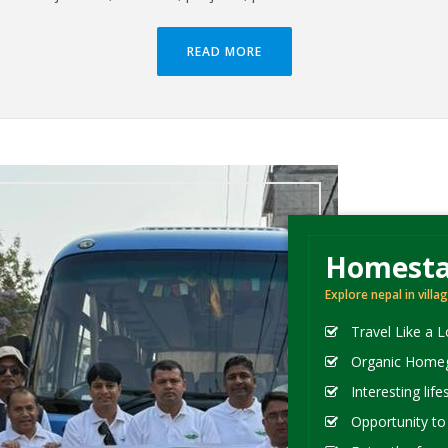
READ MORE
Homesta
Explore nepal in villag
Travel Like a L
Organic Home
Interesting life
Opportunity to 