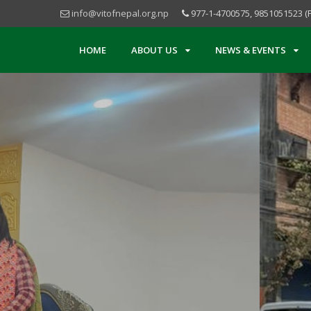
info@vitofnepal.org.np
977-1-4700575, 9851051523 (
HOME
ABOUT US
NEWS & EVENTS